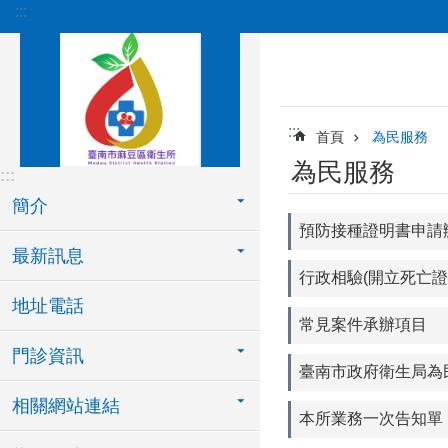
:::
跳到主要內容區塊
:::
首頁
為民服務
為民服務
:::
簡介
預防接種證明書申請
最新訊息
行政相驗(開立死亡證
地址電話
常見案件承辦項目
門診資訊
臺南市政府衛生局為
相關網站連結
本所業務一次告知單