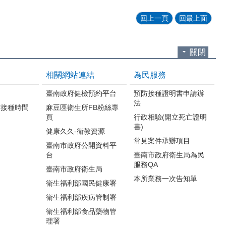
回上一頁
回最上面
關閉
相關網站連結
為民服務
臺南政府健檢預約平台
預防接種證明書申請辦
法
防接種時間
麻豆區衛生所FB粉絲專
頁
行政相驗(開立死亡證明
書)
健康久久-衛教資源
常見案件承辦項目
臺南市政府公開資料平
台
臺南市政府衛生局為民
服務QA
臺南市政府衛生局
本所業務一次告知單
衛生福利部國民健康署
衛生福利部疾病管制署
衛生福利部食品藥物管
理署