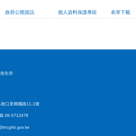
政府公開資訊
個人資料保護專區
表單下載
區衛生所
區巷口里興國路11-1號
:06-5712478
cghb.gov.tw